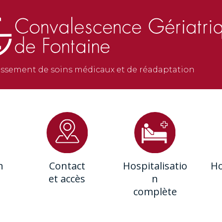
issement de soins médicaux et de réadaptation
n
Contact
Hospitalisatio
Ho
et accès
n
complète