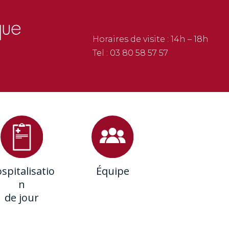
Horaires de visite : 14h – 18h
Tel :
03 80 58 57 57
spitalisatio
Équipe
n
de jour