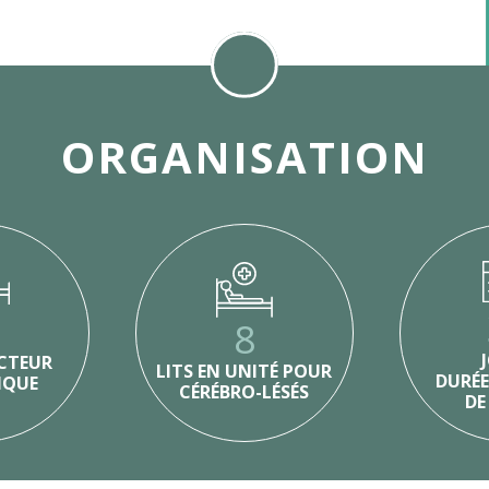
ORGANISATION
2
8
ECTEUR
LITS EN UNITÉ POUR
DURÉ
IQUE
CÉRÉBRO-LÉSÉS
DE