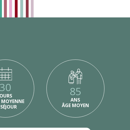
30
85
JOURS
ANS
E MOYENNE
ÂGE MOYEN
 SÉJOUR